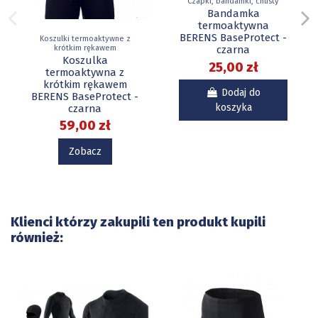
Czapki, bandamki, chusty
Bandamka
termoaktywna
BERENS BaseProtect -
Koszulki termoaktywne z
czarna
krótkim rękawem
Koszulka
25,00 zł
termoaktywna z
krótkim rękawem
Dodaj do
BERENS BaseProtect -
koszyka
czarna
59,00 zł
Zobacz
Klienci którzy zakupili ten produkt kupili
również: