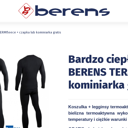
TERMfleece + czapka lub kominiarka gratis
Bardzo ciep
BERENS TERM
kominiarka 
Koszulka + legginsy termoak
bielizna termoaktywna wyko
temperatury i ciężkie warun