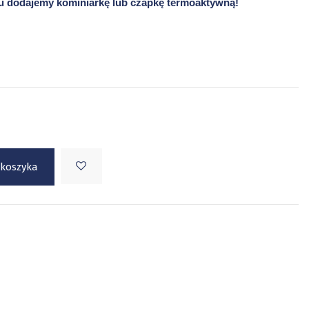
 dodajemy kominiarkę lub czapkę termoaktywną!
 koszyka
 - 25/08/2025 firma jest nieczynna. Wysyłka zamówień
8/2025.