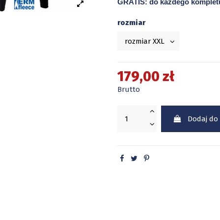
GRATIS: do każdego kompletu
rozmiar
179,00 zł
Brutto
Dodaj do
UWAGA! W dniach 08/08/2025
będzie realizowana od 26/0