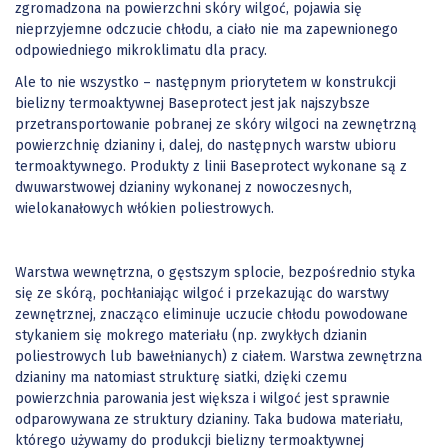
zgromadzona na powierzchni skóry wilgoć, pojawia się
nieprzyjemne odczucie chłodu, a ciało nie ma zapewnionego
odpowiedniego mikroklimatu dla pracy.
Ale to nie wszystko – następnym priorytetem w konstrukcji
bielizny termoaktywnej Baseprotect jest jak najszybsze
przetransportowanie pobranej ze skóry wilgoci na zewnętrzną
powierzchnię dzianiny i, dalej, do następnych warstw ubioru
termoaktywnego. Produkty z linii Baseprotect wykonane są z
dwuwarstwowej dzianiny wykonanej z nowoczesnych,
wielokanałowych włókien poliestrowych.
Warstwa wewnętrzna, o gęstszym splocie, bezpośrednio styka
się ze skórą, pochłaniając wilgoć i przekazując do warstwy
zewnętrznej, znacząco eliminuje uczucie chłodu powodowane
stykaniem się mokrego materiału (np. zwykłych dzianin
poliestrowych lub bawełnianych) z ciałem. Warstwa zewnętrzna
dzianiny ma natomiast strukturę siatki, dzięki czemu
powierzchnia parowania jest większa i wilgoć jest sprawnie
odparowywana ze struktury dzianiny. Taka budowa materiału,
którego używamy do produkcji bielizny termoaktywnej