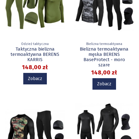
Odzież taktyczna
Bielizna termoaktywna
Taktyczna bielizna
Bielizna termoaktywna
termoaktywna BERENS
męska BERENS
KARRIS
BaseProtect - moro
szare
148,00 zł
148,00 zł
Zobacz
Zobacz