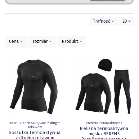
Trafność
23
Cena
rozmiar
Produkt
Koszulki termoaktywne z długim
Bielizna termoaktywna
rękawem
Bielizna termoaktywna
koszulka termoaktywna
męska BERENS
z długim rękawem
BaseProtect czarna +