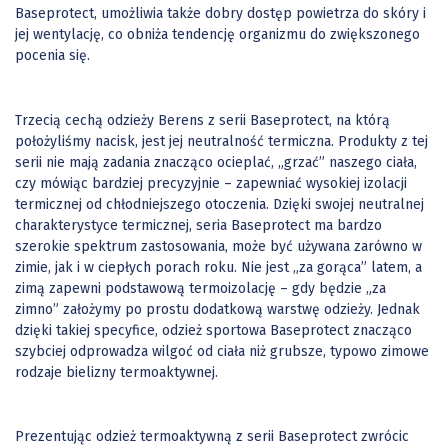
Baseprotect, umożliwia także dobry dostęp powietrza do skóry i
jej wentylację, co obniża tendencję organizmu do zwiększonego
pocenia się.
Trzecią cechą odzieży Berens z serii Baseprotect, na którą
położyliśmy nacisk, jest jej neutralność termiczna. Produkty z tej
serii nie mają zadania znacząco ocieplać, „grzać” naszego ciała,
czy mówiąc bardziej precyzyjnie – zapewniać wysokiej izolacji
termicznej od chłodniejszego otoczenia. Dzięki swojej neutralnej
charakterystyce termicznej, seria Baseprotect ma bardzo
szerokie spektrum zastosowania, może być używana zarówno w
zimie, jak i w ciepłych porach roku. Nie jest „za gorąca” latem, a
zimą zapewni podstawową termoizolację – gdy będzie „za
zimno” założymy po prostu dodatkową warstwę odzieży. Jednak
dzięki takiej specyfice, odzież sportowa Baseprotect znacząco
szybciej odprowadza wilgoć od ciała niż grubsze, typowo zimowe
rodzaje bielizny termoaktywnej.
Prezentując odzież termoaktywną z serii Baseprotect zwrócic