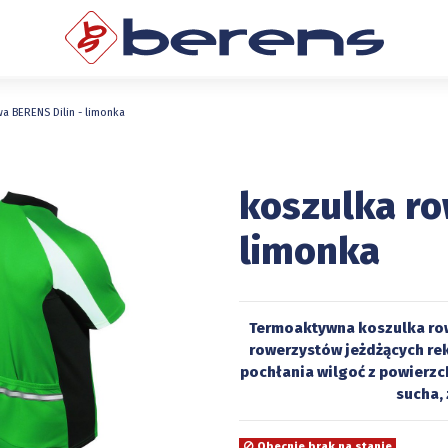
a BERENS Dilin - limonka
koszulka ro
limonka
Termoaktywna koszulka row
rowerzystów jeżdżących rek
pochłania wilgoć z powierzch
sucha,
Obecnie brak na stanie